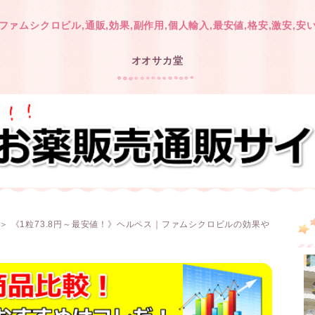
ファムシクロビル,通販,効果,副作用,個人輸入,最安値,格安,激安,安
オオサカ堂
＞ 《1粒73.8円～最安値！》ヘルペス｜ファムシクロビルの効果や