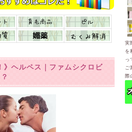
実
を
っ
安値！》ヘルペス｜ファムシクロビ
ご
？？
際