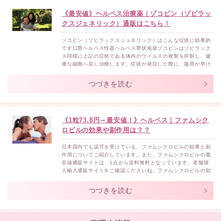
《最安値》ヘルペス治療薬｜ゾコビン（ゾビラッ
クスジェネリック）通販はこちら！
ゾコビン（ゾビラックスジェネリック）はこんな症状に効果的
です口唇ヘルペス性器ヘルペス帯状疱疹ゾコビンはゾビラック
ス同様に上記の症状である体内のウイルスの複製を抑制し、健
康な細胞へ戻し治療します。症状が発症した際に、服用が早け
れば早いほど治療が早まります。また、ヘルペスについては再
発しやすいので予防する効果も期待できます。ゾコビン（ゾビ
つづきを読む
ラックスジェネリック）の副作用について一般的に吐き気や下
痢・発疹...
《1粒73.8円～最安値！》ヘルペス｜ファムシク
ロビルの効果や副作用は？？
日本国内でも認可を受けている、ファムシクロビルの効果と副
作用についてご紹介しています。また、ファムシクロビルの最
安値通販サイトは、1点から送料無料となっています、老舗個
人輸入通販サイトをご確認くださいね。ファムシクロビルの効
果単純疱疹帯状疱疹ファムシクロビルは、唇や性器周辺にでき
たヘルペスの改善などに利用することが可能です。主に体内で
つづきを読む
ウイルスが増えるのを抑制する効果があり、発病期間のはじめ
の方に服...