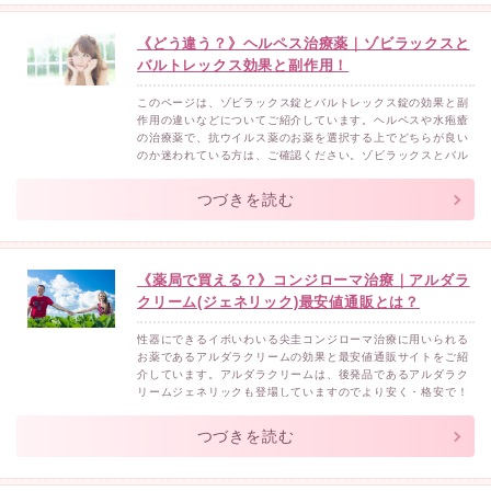
《どう違う？》ヘルペス治療薬｜ゾビラックスと
バルトレックス効果と副作用！
このページは、ゾビラックス錠とバルトレックス錠の効果と副
作用の違いなどについてご紹介しています。ヘルペスや水疱瘡
の治療薬で、抗ウイルス薬のお薬を選択する上でどちらが良い
のか迷われている方は、ご確認ください。ゾビラックスとバル
トレックズはどちがら良いのか？結論から言いますと、２つの
お薬の大きな違いは、薬効継続時間が長いか短いかになりま
つづきを読む
す。バルトレックスは、ゾビラックスの改良版にあたりより長
時間お薬の...
《薬局で買える？》コンジローマ治療｜アルダラ
クリーム(ジェネリック)最安値通販とは？
性器にできるイボいわいる尖圭コンジローマ治療に用いられる
お薬であるアルダラクリームの効果と最安値通販サイトをご紹
介しています。アルダラクリームは、後発品であるアルダラク
リームジェネリックも登場していますのでより安く・格安で！
という方はアルダラクリームジェネリックがお勧めです。ま
た、尖圭コンジローマ用のお薬は、ドラッグストアや薬局など
つづきを読む
では購入ができませんのでサプリメントやお薬を取り扱う個人
輸入通販サ...