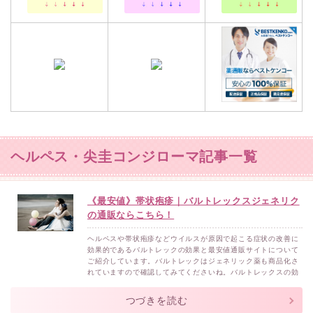
ヘルペス・尖圭コンジローマ記事一覧
《最安値》帯状疱疹｜バルトレックスジェネリク
の通販ならこちら！
ヘルペスや帯状疱疹などウイルスが原因で起こる症状の改善に
効果的であるバルトレックの効果と最安値通販サイトについて
ご紹介しています。バルトレックはジェネリック薬も商品化さ
れていますので確認してみてくださいね。バルトレックスの効
果単純疱疹帯状疱疹性器ヘルペス水ぼうそう上記の症状の原因
であるウイルスDNAの増殖を抑止することで症状を改善に導き
つづきを読む
ます。症状が発症した場合は、バルトレックス服用が早ければ