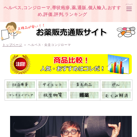
メニュー
ヘルペス,コンジローマ,帯状疱疹,薬,通販,個人輸入,おすす
め,評価,評判,ランキング
TOP
トップページ
＞ ヘルペス・尖圭コンジローマ
オオサカ堂
ベストケンコー