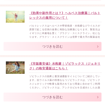
早いほ...
《効果や副作用とは？》ヘルペス治療薬｜バルト
レックスの服用について！
バルトレックスはヘルペスや帯状疱疹・水疱瘡などウイルスが
原因で起こる症状の改善に有効な治療薬になります。製造元は
イギリスに本拠地を置く「グラクソ・スミスクライン」社にな
ります。グラクソ・スミスクラインは世界で最大手の製薬会社
となります。バルトレックスの効果バルトレックスの効果性ヘ
ルペス※性器ヘルペスの再発抑制も含む単純疱疹単純ヘルペス
つづきを読む
ウイルス感染症帯状疱疹水痘バルトレックスは、ウイルス感染
により体...
《市販最安値》水疱瘡｜ゾビラックス（ジェネリ
ク）の格安通販はこちら！
ゾビラックスの効果と最安値通販サイトについてご紹介してい
ます。抗ウイルス薬の特徴をもつゾビラックスは、ゾビラック
スジェネリックや軟膏も販売されており用途に合わせてご利用
ください。ゾビラックスは、アシクロビルを主成分としたお薬
になり、下記の症状に効果的です。ゾビラックス効果単純疱疹
帯状疱疹性器ヘルペスゾビラックスは上記の症状の原因である
つづきを読む
ウイルスの複製増加を阻止することで症状改善に導きます。特
に症状が...