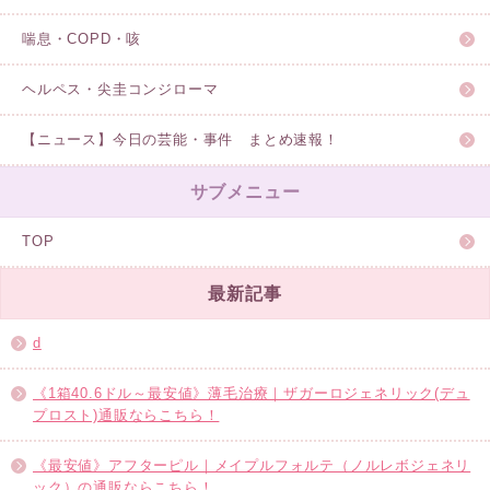
喘息・COPD・咳
ヘルペス・尖圭コンジローマ
【ニュース】今日の芸能・事件 まとめ速報！
サブメニュー
TOP
最新記事
d
《1箱40.6ドル～最安値》薄毛治療｜ザガーロジェネリック(デュ
プロスト)通販ならこちら！
《最安値》アフターピル｜メイプルフォルテ（ノルレボジェネリ
ック）の通販ならこちら！