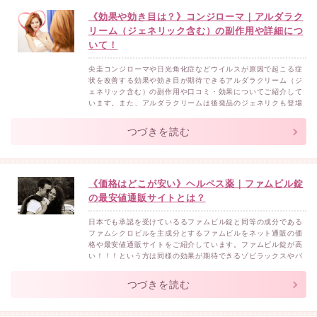
《効果や効き目は？》コンジローマ｜アルダラク
リーム（ジェネリック含む）の副作用や詳細につ
いて！
尖圭コンジローマや日光角化症などウイルスが原因で起こる症
状を改善する効果や効き目が期待できるアルダラクリーム（ジ
ェネリック含む）の副作用や口コミ・効果についてご紹介して
います。また、アルダラクリームは後発品のジェネリクも登場
しています。価格をできるだけ抑えたい方は、アルダラクリー
ムジェネリックをお勧めします。口コミ一覧：アルダラクリー
つづきを読む
ム5％口コミ一覧：アルダラクリームジェネリックアルダラク
リーム（...
《価格はどこが安い》ヘルペス薬｜ファムビル錠
の最安値通販サイトとは？
日本でも承認を受けているるファムビル錠と同等の成分である
ファムシクロビルを主成分とするファムビルをネット通販の価
格や最安値通販サイトをご紹介しています。ファムビル錠が高
い！！！という方は同様の効果が期待できるゾビラックスやバ
ルトレックスをご確認ください。＞＞《過去記事》ゾビラック
スやバルトレックスの価格や効果について！ファムビル錠の効
つづきを読む
果単純疱疹帯状疱疹ヘルペス上記の症状の原因であるウイルス
の増殖を...