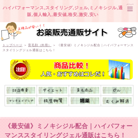
メニュー
ハイパフォーマンス,スタイリング,ジェル,ミノキシジル,通
販,個人輸入,最安値,格安,激安,安い
TOP
トップページ
＞
育毛剤（外用）
＞ 《最安値》ミノキシジル配合｜ハイパフォーマンス
スタイリングジェル通販はこちら！
オオサカ堂
ベストケンコー
《最安値》ミノキシジル配合｜ハイパフォー
マンススタイリングジェル通販はこちら！