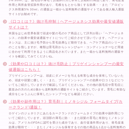
5% 30ml」は、脱毛症や薄毛でお悩みの方に非常にお勧めの商品であり、発毛促進
作用と局所血管拡張作用があり、毛根をもとから強くする効果・・また「アロビッ
クス外用液5% 30ml」の通販は一箱から送料無料の通販サイトである個人輸入通販
サイトがお勧めです。
《口コミは？》抜け毛抑制｜ヘアージェネシス効果や最安値通販
サイトは？
米国をはじめ世界各国で頭皮や髪の毛のケア商品として評判が高い「ヘアージェネ
シス」の効果や最安値通販サイトについてご紹介させて頂いています。ヘアージェ
ネシスは、主に抜け毛予防から育毛効果など期待できる、ヘアケア商品のシリーズ
のことを指しますが、種類は育毛剤からシャンぴゅー・コンディショナーなど用途
に合わせて利用できるように商品化されています。また一箱から送料無料の通販サ
イトを確認してみてくださいね。
《効果や口コミは？》抜け毛防止｜プリゲインシャンプーの最安
値通販はこちら！
プリゲインシャンプーは、頭皮にダメージを与える有害な成分を保有していないた
め、頭皮や頭髪に優しく・・また、プリゲインシャンプーの効果や口コミなどにつ
いてもご紹介していますので確認してみてくださいね。その他の脱毛症や育毛症に
親並みの方のため1個から送料無料の通販サイトをご紹介しています。育毛に有効な
成分をじゅうぶんに保有したシャンプーなども確認ください。
《効果や副作用は？》育毛剤｜ミノキシジル フォームタイプ(カ
ークランド)通販！
ロゲインのジェネリクにあたるカークランドのフォームタイプの効果や副作用につ
いてご紹介しています。頭頂部の薄毛に効・・また頭髪の育毛に有効なミノキシジ
ルは、アメリカのFDAに認可を受けた成分であり、血行促進作用があり、発毛促進
効果が期待で・・・またミノキシジルを保有するその他の商品も1点から送料無料の