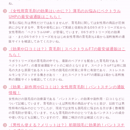
ね。
《女性用育毛剤の効果はいかに？》薄毛のお悩みにペクトラル
UHPの最安値通販はこちら！
薄毛に悩む方は男性だけではありませんが、育毛剤に関しては女性用の商品が圧倒
的に少なすぎる中、育毛や発毛において実績と信頼を誇るDSラボラトリーズ社から
女性専用の「ペクトラルUHP」が登場しています。DSラボラトリーズ社の効果
は・・またDSラボラトリーズ社をはじめ女性専用の育毛剤も1箱から送料無料の通
販サイトを確認してみてくださいね。
《効果や口コミは？》育毛剤｜スペクトラルF7の最安値通販はこ
ちら！
ラボラトリーズ社の育毛剤の中でも、最新のペプチドを配合した育毛剤である「ス
ペクトラルF7」の最安値通販サイトのご紹介となります。スペクトラルF7は特に脱
毛の大きな原因であるストレス性の脱毛症の対策に非常に有効であり、ストレスホ
ルモンをブロックする働きがあり・・またスペクトラルF7の通販は1箱から送料無
料の通販サイトを確認してくださいね。
《効果・副作用や口コミは》女性用育毛剤｜パントスチンの通販
情報！
女性向けの脱毛症の治療薬である「パントスチン」の効果や副作用・口コミなどに
ついて記載しています。育毛剤といえば男性用の商品がずらりと並び、以前では男
性特有の悩みのひとつでしたが、現在では女性も脱毛症に悩まれる方が多く数種類
の育毛剤が登場しています。そんな育毛剤の中のひとつであるパンチストンの成分
や使い方なども記載していますので、通販ご検討の方は確認くださいね。
《男性も使える？メリットは？》初期脱毛に効果的！パントスチ