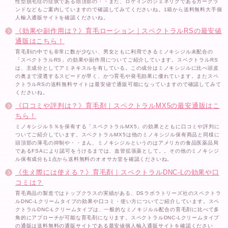
性型脱毛症の症状である頭頂部の・・また、ロゲインのジェネリクであるカークラ
ンドなどもご案内していますので確認してみてくださいね。1箱から送料無料大手個
人輸入通販サイトを確認くださいね。
《効果や副作用は？》育毛ローション｜スペクトラルRSの最安値
通販はこちら！
育毛剤の中でも非常に数が少ない、男女ともに利用できるミノキシジル未配合の
「スペクトラルRS」の効果や副作用についてご紹介しています。スペクトラルRS
は、主成分としてアミネキスルを有している。この成分はミノキシジルに比べ頭皮
の奥まで浸透するスピードが早く、かつ育毛や発毛効果に優れています。またスペ
クトラルRSの送料無料サイトは最安値で通販可能になっていますので確認してみて
くださいね。
《口コミや評判は？》育毛剤｜スペクトラルMX5の最安通販はこ
ちら！
ミノキシジル５％を保有する「スペクトラルMX5」の効果とともに口コミや評判に
ついてご紹介しています。スペクトラルMX5は他のミノキシジル保有商品と同様に
頭頂部の薄毛の抑制や・・まん、ミノキシジルというのはアメリカの食品医薬品局
であるFSAにより認可をうけるまでは、血管拡張薬として。。その他のミノキシジ
ル保有成分も1点から送料無料のオオサカ堂を確認くださいね。
《生え際には使える？》育毛剤｜スペクトラルDNC-Lの効果や口
コミは？
育毛商品の製造ではトップクラスの実績がある、DSラボラトリーズ社のスペクトラ
ルDNC-Lクリームタイプの効果や口コミ・使い方についてご紹介しています。スペ
クトラルDNC-Lクリームタイプは、一般的なミノキジルル配合の育毛剤に比べて多
角的にアプローチが可能な育毛剤になります。スペクトラルDNC-Lクリームタイプ
の通販は送料無料の通販サイトである最安値個人輸入通販サイトを確認ください