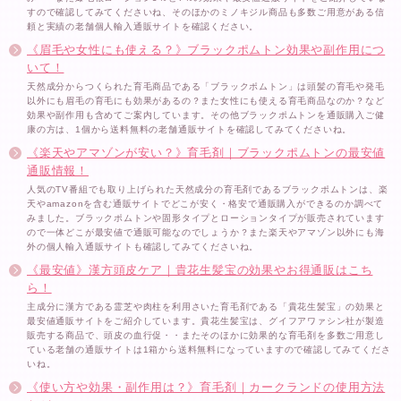
すので確認してみてくださいね、そのほかのミノキジル商品も多数ご用意がある信
頼と実績の老舗個人輸入通販サイトを確認ください。
《眉毛や女性にも使える？》ブラックポムトン効果や副作用につ
いて！
天然成分からつくられた育毛商品である「ブラックポムトン」は頭髪の育毛や発毛
以外にも眉毛の育毛にも効果があるの？また女性にも使える育毛商品なのか？など
効果や副作用も含めてご案内しています。その他ブラックポムトンを通販購入ご健
康の方は、1個から送料無料の老舗通販サイトを確認してみてくださいね。
《楽天やアマゾンが安い？》育毛剤｜ブラックポムトンの最安値
通販情報！
人気のTV番組でも取り上げられた天然成分の育毛剤であるブラックポムトンは、楽
天やamazonを含む通販サイトでどこが安く・格安で通販購入ができるのか調べて
みました。ブラックポムトンや固形タイプとローションタイプが販売されています
ので一体どこが最安値で通販可能なのでしょうか？また楽天やアマゾン以外にも海
外の個人輸入通販サイトも確認してみてくださいね。
《最安値》漢方頭皮ケア｜貴花生髪宝の効果やお得通販はこち
ら！
主成分に漢方である霊芝や肉柱を利用さいた育毛剤である「貴花生髪宝」の効果と
最安値通販サイトをご紹介しています。貴花生髪宝は、グイフアワァシン社が製造
販売する商品で、頭皮の血行促・・またそのほかに効果的な育毛剤を多数ご用意し
ている老舗の通販サイトは1箱から送料無料になっていますので確認してみてくださ
いね。
《使い方や効果・副作用は？》育毛剤｜カークランドの使用方法