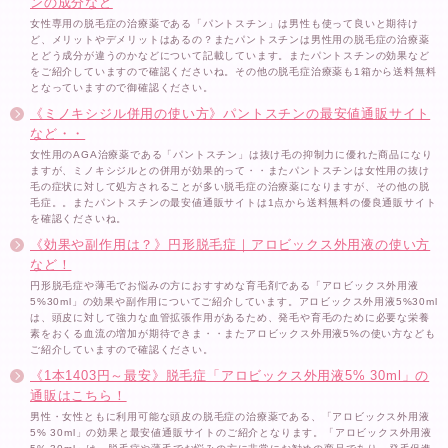
ンの成分など
女性専用の脱毛症の治療薬である「パントスチン」は男性も使って良いと期待け
ど、メリットやデメリットはあるの？またパントスチンは男性用の脱毛症の治療薬
とどう成分が違うのかなどについて記載しています。またパントスチンの効果など
をご紹介していますので確認くださいね。その他の脱毛症治療薬も1箱から送料無料
となっていますので御確認ください。
《ミノキシジル併用の使い方》パントスチンの最安値通販サイト
など・・
女性用のAGA治療薬である「パントスチン」は抜け毛の抑制力に優れた商品になり
ますが、ミノキシジルとの併用が効果的って・・またパントスチンは女性用の抜け
毛の症状に対して処方されることが多い脱毛症の治療薬になりますが、その他の脱
毛症。。またパントスチンの最安値通販サイトは1点から送料無料の優良通販サイト
を確認くださいね。
《効果や副作用は？》円形脱毛症｜アロビックス外用液の使い方
など！
円形脱毛症や薄毛でお悩みの方におすすめな育毛剤である「アロビックス外用液
5%30ml」の効果や副作用についてご紹介しています。アロビックス外用液5%30ml
は、頭皮に対して強力な血管拡張作用があるため、発毛や育毛のために必要な栄養
素をおくる血流の増加が期待できま・・またアロビックス外用液5%の使い方なども
ご紹介していますので確認ください。
《1本1403円～最安》脱毛症「アロビックス外用液5% 30ml」の
通販はこちら！
男性・女性ともに利用可能な頭皮の脱毛症の治療薬である、「アロビックス外用液
5% 30ml」の効果と最安値通販サイトのご紹介となります。「アロビックス外用液