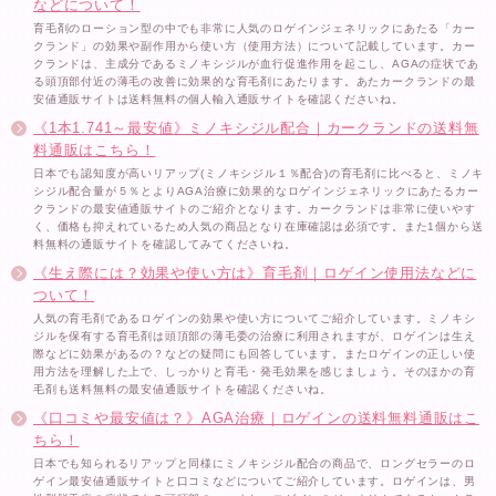
などについて！
育毛剤のローション型の中でも非常に人気のロゲインジェネリックにあたる「カー
クランド」の効果や副作用から使い方（使用方法）について記載しています。カー
クランドは、主成分であるミノキシジルが血行促進作用を起こし、AGAの症状であ
る頭頂部付近の薄毛の改善に効果的な育毛剤にあたります。あたカークランドの最
安値通販サイトは送料無料の個人輸入通販サイトを確認くださいね。
《1本1.741～最安値》ミノキシジル配合｜カークランドの送料無
料通販はこちら！
日本でも認知度が高いリアップ(ミノキシジル１％配合)の育毛剤に比べると、ミノキ
シジル配合量が５％とよりAGA治療に効果的なロゲインジェネリックにあたるカー
クランドの最安値通販サイトのご紹介となります。カークランドは非常に使いやす
く、価格も抑えれているため人気の商品となり在庫確認は必須です。また1個から送
料無料の通販サイトを確認してみてくださいね。
《生え際には？効果や使い方は》育毛剤｜ロゲイン使用法などに
ついて！
人気の育毛剤であるロゲインの効果や使い方についてご紹介しています。ミノキシ
ジルを保有する育毛剤は頭頂部の薄毛委の治療に利用されますが、ロゲインは生え
際などに効果があるの？などの疑問にも回答しています。またロゲインの正しい使
用方法を理解した上で、しっかりと育毛・発毛効果を感じましょう。そのほかの育
毛剤も送料無料の最安値通販サイトを確認くださいね。
《口コミや最安値は？》AGA治療｜ロゲインの送料無料通販はこ
ちら！
日本でも知られるリアップと同様にミノキシジル配合の商品で、ロングセラーのロ
ゲイン最安値通販サイトと口コミなどについてご紹介しています。ロゲインは、男