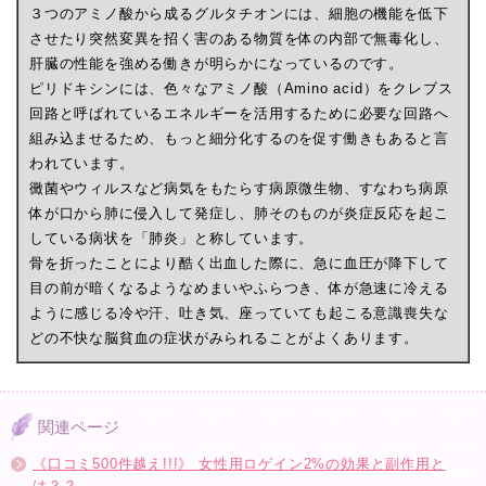
３つのアミノ酸から成るグルタチオンには、細胞の機能を低下
させたり突然変異を招く害のある物質を体の内部で無毒化し、
肝臓の性能を強める働きが明らかになっているのです。
ピリドキシンには、色々なアミノ酸（Amino acid）をクレブス
回路と呼ばれているエネルギーを活用するために必要な回路へ
組み込ませるため、もっと細分化するのを促す働きもあると言
われています。
黴菌やウィルスなど病気をもたらす病原微生物、すなわち病原
体が口から肺に侵入して発症し、肺そのものが炎症反応を起こ
している病状を「肺炎」と称しています。
骨を折ったことにより酷く出血した際に、急に血圧が降下して
目の前が暗くなるようなめまいやふらつき、体が急速に冷える
ように感じる冷や汗、吐き気、座っていても起こる意識喪失な
どの不快な脳貧血の症状がみられることがよくあります。
関連ページ
《口コミ500件越え!!!》 女性用ロゲイン2%の効果と副作用と
は？？