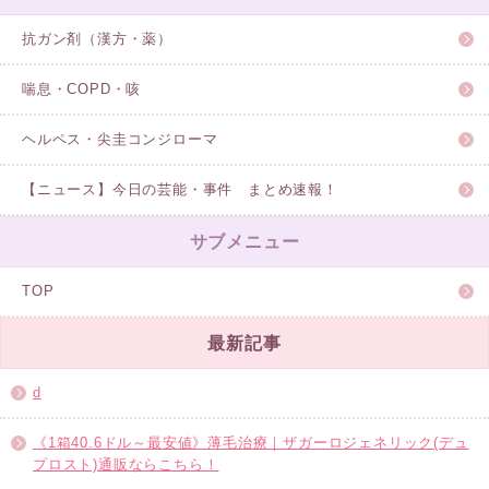
抗ガン剤（漢方・薬）
喘息・COPD・咳
ヘルペス・尖圭コンジローマ
【ニュース】今日の芸能・事件 まとめ速報！
サブメニュー
TOP
最新記事
d
《1箱40.6ドル～最安値》薄毛治療｜ザガーロジェネリック(デュ
プロスト)通販ならこちら！