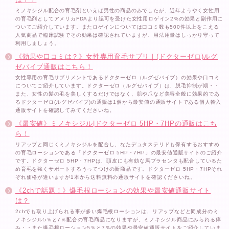
ミノキシジル配合の育毛剤といえば男性の商品のみでしたが、近年ようやく女性用
の育毛剤としてアメリカFDAより認可を受けた女性用ロゲイン2%の効果と副作用に
ついてご紹介しています。またロゲインについては口コミ数も500件以上をこえる
人気商品で臨床試験でその効果は確認されていますが、用法用量はしっかり守って
利用しましょう。
《効果や口コミは？》女性専用育毛サプリ｜(ドクターゼロ)ルグ
ゼバイブ通販はこちら！
女性専用の育毛サプリメントであるドクターゼロ（ルグゼバイブ）の効果や口コミ
についてご紹介しています。ドクターゼロ（ルグゼバイブ）は、脱毛抑制が期・・
また、女性の髪の毛を美しくするだけではなく、肌や爪など美容全般に効果的であ
るドクターゼロ(ルグゼバイブ)の通販は1個から最安値の通販サイトである個人輸入
通販サイトを確認してみてくださいね。
《最安値》ミノキシジル|ドクターゼロ 5HP・7HPの通販はこち
ら！
リアップと同じくミノキシジルを配合し、なたデュタステリドも保有するおすすめ
の育毛ローションである「ドクターゼロ 5HP・7HP」の最安値通販サイトのご紹介
です。ドクターゼロ 5HP・7HPは、頭皮にも有効な馬プラセンタも配合しているた
め育毛を強くサポートするうってつけの新商品です。ドクターゼロ 5HP・7HPそれ
ぞれ価格が違いますが1本から送料無料の通販サイトを確認くださいね。
《2chで話題！》爆毛根ローションの効果や最安値通販サイト
は？
2chでも取り上げられる事が多い爆毛根ローションは、リアップなどと同成分のミ
ノキシジル5％と7％配合の育毛商品になりますが、ミノキシジル商品にみられる痒
み・・また爆毛根ローション5％と7％の効果や最安値通販サイトをご紹介していま