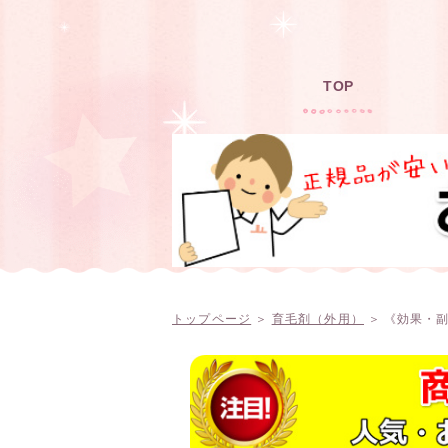
TOP
トップページ
＞
育毛剤（外用）
＞ 《効果・