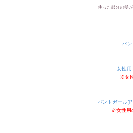
使った部分の髪
パント
女性用ロ
※女
パントガール(P
※女性用