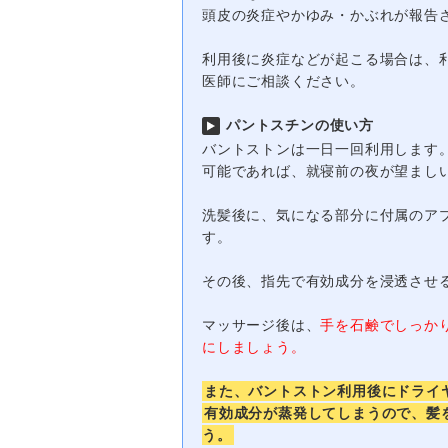
頭皮の炎症やかゆみ・かぶれが報告
利用後に炎症などが起こる場合は、
医師にご相談ください。
パントスチンの使い方
バントストンは一日一回利用します
可能であれば、就寝前の夜が望まし
洗髪後に、気になる部分に付属のア
す。
その後、指先で有効成分を浸透させ
マッサージ後は、
手を石鹸でしっか
にしましょう。
また、バントストン利用後にドライ
有効成分が蒸発してしまうので、髪
う。