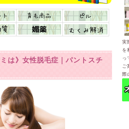
実
を
っ
コミは》女性脱毛症｜パントスチ
ご
際