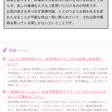
らず、皮ふの敏感な人でもご使用いただけるのが特長です。
お肌の若さを作り出す新陳代謝、とどのつまりお肌を生まれ変
わらせることが可能な時は一部に限られていて、それは夜中睡
眠を取っている間しかないということです。
関連ページ
《口コミ500件越え!!!》 女性用ロゲイン2%の効果と副作用と
は？？
ミノキシジル配合の育毛剤といえば男性の商品のみでしたが、近年ようやく女性用
の育毛剤としてアメリカFDAより認可を受けた女性用ロゲイン2%の効果と副作用に
ついてご紹介しています。またロゲインについては口コミ数も500件以上をこえる
人気商品で臨床試験でその効果は確認されていますが、用法用量はしっかり守って
利用しましょう。
《効果や口コミは？》女性専用育毛サプリ｜(ドクターゼロ)ルグ
ゼバイブ通販はこちら！
女性専用の育毛サプリメントであるドクターゼロ（ルグゼバイブ）の効果や口コミ
についてご紹介しています。ドクターゼロ（ルグゼバイブ）は、脱毛抑制が期・・
また、女性の髪の毛を美しくするだけではなく、肌や爪など美容全般に効果的であ