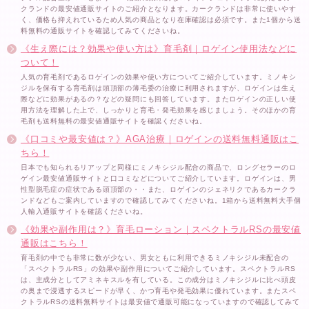
クランドの最安値通販サイトのご紹介となります。カークランドは非常に使いやす
く、価格も抑えれているため人気の商品となり在庫確認は必須です。また1個から送
料無料の通販サイトを確認してみてくださいね。
《生え際には？効果や使い方は》育毛剤｜ロゲイン使用法などに
ついて！
人気の育毛剤であるロゲインの効果や使い方についてご紹介しています。ミノキシ
ジルを保有する育毛剤は頭頂部の薄毛委の治療に利用されますが、ロゲインは生え
際などに効果があるの？などの疑問にも回答しています。またロゲインの正しい使
用方法を理解した上で、しっかりと育毛・発毛効果を感じましょう。そのほかの育
毛剤も送料無料の最安値通販サイトを確認くださいね。
《口コミや最安値は？》AGA治療｜ロゲインの送料無料通販はこ
ちら！
日本でも知られるリアップと同様にミノキシジル配合の商品で、ロングセラーのロ
ゲイン最安値通販サイトと口コミなどについてご紹介しています。ロゲインは、男
性型脱毛症の症状である頭頂部の・・また、ロゲインのジェネリクであるカークラ
ンドなどもご案内していますので確認してみてくださいね。1箱から送料無料大手個
人輸入通販サイトを確認くださいね。
《効果や副作用は？》育毛ローション｜スペクトラルRSの最安値
通販はこちら！
育毛剤の中でも非常に数が少ない、男女ともに利用できるミノキシジル未配合の
「スペクトラルRS」の効果や副作用についてご紹介しています。スペクトラルRS
は、主成分としてアミネキスルを有している。この成分はミノキシジルに比べ頭皮
の奥まで浸透するスピードが早く、かつ育毛や発毛効果に優れています。またスペ
クトラルRSの送料無料サイトは最安値で通販可能になっていますので確認してみて