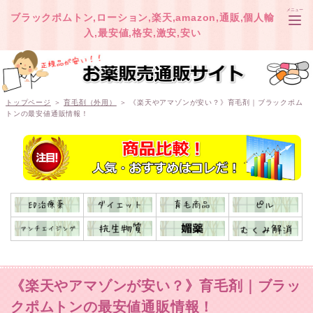
メニュー
ブラックポムトン,ローション,楽天,amazon,通販,個人輸
入,最安値,格安,激安,安い
TOP
トップページ
＞
育毛剤（外用）
＞ 《楽天やアマゾンが安い？》育毛剤｜ブラックポム
トンの最安値通販情報！
オオサカ堂
ベストケンコー
《楽天やアマゾンが安い？》育毛剤｜ブラッ
クポムトンの最安値通販情報！