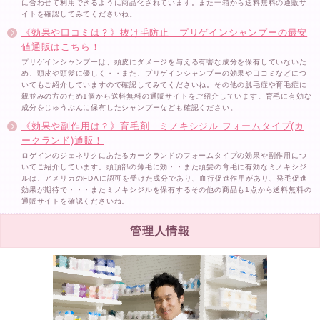
に合わせて利用できるように商品化されています。また一箱から送料無料の通販サ
イトを確認してみてくださいね。
《効果や口コミは？》抜け毛防止｜プリゲインシャンプーの最安
値通販はこちら！
プリゲインシャンプーは、頭皮にダメージを与える有害な成分を保有していないた
め、頭皮や頭髪に優しく・・また、プリゲインシャンプーの効果や口コミなどにつ
いてもご紹介していますので確認してみてくださいね。その他の脱毛症や育毛症に
親並みの方のため1個から送料無料の通販サイトをご紹介しています。育毛に有効な
成分をじゅうぶんに保有したシャンプーなども確認ください。
《効果や副作用は？》育毛剤｜ミノキシジル フォームタイプ(カ
ークランド)通販！
ロゲインのジェネリクにあたるカークランドのフォームタイプの効果や副作用につ
いてご紹介しています。頭頂部の薄毛に効・・また頭髪の育毛に有効なミノキシジ
ルは、アメリカのFDAに認可を受けた成分であり、血行促進作用があり、発毛促進
効果が期待で・・・またミノキシジルを保有するその他の商品も1点から送料無料の
通販サイトを確認くださいね。
管理人情報