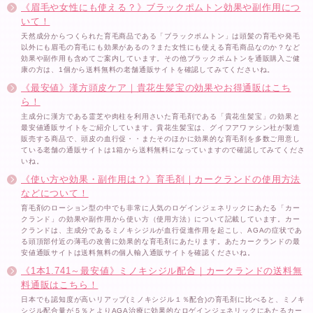
《眉毛や女性にも使える？》ブラックポムトン効果や副作用につ
いて！
天然成分からつくられた育毛商品である「ブラックポムトン」は頭髪の育毛や発毛
以外にも眉毛の育毛にも効果があるの？また女性にも使える育毛商品なのか？など
効果や副作用も含めてご案内しています。その他ブラックポムトンを通販購入ご健
康の方は、1個から送料無料の老舗通販サイトを確認してみてくださいね。
《最安値》漢方頭皮ケア｜貴花生髪宝の効果やお得通販はこち
ら！
主成分に漢方である霊芝や肉柱を利用さいた育毛剤である「貴花生髪宝」の効果と
最安値通販サイトをご紹介しています。貴花生髪宝は、グイフアワァシン社が製造
販売する商品で、頭皮の血行促・・またそのほかに効果的な育毛剤を多数ご用意し
ている老舗の通販サイトは1箱から送料無料になっていますので確認してみてくださ
いね。
《使い方や効果・副作用は？》育毛剤｜カークランドの使用方法
などについて！
育毛剤のローション型の中でも非常に人気のロゲインジェネリックにあたる「カー
クランド」の効果や副作用から使い方（使用方法）について記載しています。カー
クランドは、主成分であるミノキシジルが血行促進作用を起こし、AGAの症状であ
る頭頂部付近の薄毛の改善に効果的な育毛剤にあたります。あたカークランドの最
安値通販サイトは送料無料の個人輸入通販サイトを確認くださいね。
《1本1.741～最安値》ミノキシジル配合｜カークランドの送料無
料通販はこちら！
日本でも認知度が高いリアップ(ミノキシジル１％配合)の育毛剤に比べると、ミノキ
シジル配合量が５％とよりAGA治療に効果的なロゲインジェネリックにあたるカー