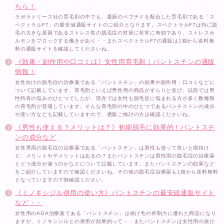
ちら！
ラボラトリーズ社の育毛剤の中でも、最新のペプチドを配合した育毛剤である「ス
ペクトラルF7」の最安値通販サイトのご紹介となります。スペクトラルF7は特に脱
毛の大きな原因であるストレス性の脱毛症の対策に非常に有効であり、ストレスホ
ルモンをブロックする働きがあり・・またスペクトラルF7の通販は1箱から送料無
料の通販サイトを確認してくださいね。
《効果・副作用や口コミは》女性用育毛剤｜パントスチンの通販
情報！
女性向けの脱毛症の治療薬である「パントスチン」の効果や副作用・口コミなどに
ついて記載しています。育毛剤といえば男性用の商品がずらりと並び、以前では男
性特有の悩みのひとつでしたが、現在では女性も脱毛症に悩まれる方が多く数種類
の育毛剤が登場しています。そんな育毛剤の中のひとつであるパンチストンの成分
や使い方なども記載していますので、通販ご検討の方は確認くださいね。
《男性も使える？メリットは？》初期脱毛に効果的！パントスチ
ンの成分など
女性専用の脱毛症の治療薬である「パントスチン」は男性も使って良いと期待け
ど、メリットやデメリットはあるの？またパントスチンは男性用の脱毛症の治療薬
とどう成分が違うのかなどについて記載しています。またパントスチンの効果など
をご紹介していますので確認くださいね。その他の脱毛症治療薬も1箱から送料無料
となっていますので御確認ください。
《ミノキシジル併用の使い方》パントスチンの最安値通販サイト
など・・
女性用のAGA治療薬である「パントスチン」は抜け毛の抑制力に優れた商品になり
ますが、ミノキシジルとの併用が効果的って・・またパントスチンは女性用の抜け