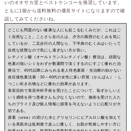
いのオオサカ堂とベストケンコーを推奨しています。
ともに1個から送料無料の優良サイトになりますので確
認してみてくださいね。
どこにも問題のない健康な人にも起こるむくみだが、これはご
く自然なこと。ことさら女の人は、夕方の脹脛のむくみを気に
しているが、二足歩行の人間なら、下半身のむくみはいたって
自然な状態なので気にし過ぎない方が良い。
レチノイン酸（オールトランスレチノイン酸）療法は、頑固な
色素の強いシミをわずか数週間で淡くするのにすごく優れた治
療法で、40代以降にみられる老人性色素斑・光治療の効かない
炎症後色素沈着・30～40代の女性に多い肝斑（かんぱん）・し
つこい吹き出物などに優れた効果があります。
美容目的で美容外科手術を受けたことについて、恥ずかしいと
いう感情を持つ患者さんも少なくないので、施術を受けた人た
ちのプライド及び個人情報に損害を与えないように心配りが大
切である。
尿素（urea）の溶けた水とグリセリンにヒアルロン酸を加えて
いる美肌水は低刺激で皮ふに優しく、お肌が乾燥しやすい方に
効果があります。防腐剤や芳香剤等の余分なものを利用してお