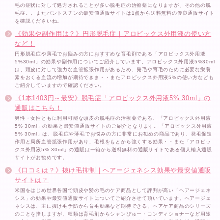
毛の症状に対して処方されることが多い脱毛症の治療薬になりますが、その他の脱
毛症。。またパントスチンの最安値通販サイトは1点から送料無料の優良通販サイト
を確認くださいね。
《効果や副作用は？》円形脱毛症｜アロビックス外用液の使い方
など！
円形脱毛症や薄毛でお悩みの方におすすめな育毛剤である「アロビックス外用液
5%30ml」の効果や副作用についてご紹介しています。アロビックス外用液5%30ml
は、頭皮に対して強力な血管拡張作用があるため、発毛や育毛のために必要な栄養
素をおくる血流の増加が期待できま・・またアロビックス外用液5%の使い方なども
ご紹介していますので確認ください。
《1本1403円～最安》脱毛症「アロビックス外用液5% 30ml」の
通販はこちら！
男性・女性ともに利用可能な頭皮の脱毛症の治療薬である、「アロビックス外用液
5% 30ml」の効果と最安値通販サイトのご紹介となります。「アロビックス外用液
5% 30ml」は、脱毛症や薄毛でお悩みの方に非常にお勧めの商品であり、発毛促進
作用と局所血管拡張作用があり、毛根をもとから強くする効果・・また「アロビッ
クス外用液5% 30ml」の通販は一箱から送料無料の通販サイトである個人輸入通販
サイトがお勧めです。
《口コミは？》抜け毛抑制｜ヘアージェネシス効果や最安値通販
サイトは？
米国をはじめ世界各国で頭皮や髪の毛のケア商品として評判が高い「ヘアージェネ
シス」の効果や最安値通販サイトについてご紹介させて頂いています。ヘアージェ
ネシスは、主に抜け毛予防から育毛効果など期待できる、ヘアケア商品のシリーズ
のことを指しますが、種類は育毛剤からシャンぴゅー・コンディショナーなど用途