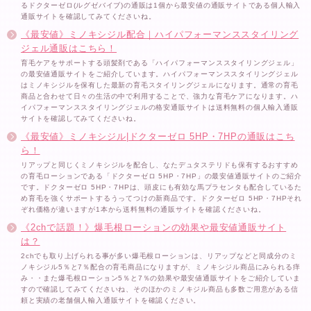
るドクターゼロ(ルグゼバイブ)の通販は1個から最安値の通販サイトである個人輸入
通販サイトを確認してみてくださいね。
《最安値》ミノキシジル配合｜ハイパフォーマンススタイリング
ジェル通販はこちら！
育毛ケアをサポートする頭髪剤である「ハイパフォーマンススタイリングジェル」
の最安値通販サイトをご紹介しています。ハイパフォーマンススタイリングジェル
はミノキシジルを保有した最新の育毛スタイリングジェルになります。通常の育毛
商品と合わせて日々の生活の中で利用することで、強力な育毛ケアになります。ハ
イパフォーマンススタイリングジェルの格安通販サイトは送料無料の個人輸入通販
サイトを確認してみてくださいね。
《最安値》ミノキシジル|ドクターゼロ 5HP・7HPの通販はこち
ら！
リアップと同じくミノキシジルを配合し、なたデュタステリドも保有するおすすめ
の育毛ローションである「ドクターゼロ 5HP・7HP」の最安値通販サイトのご紹介
です。ドクターゼロ 5HP・7HPは、頭皮にも有効な馬プラセンタも配合しているた
め育毛を強くサポートするうってつけの新商品です。ドクターゼロ 5HP・7HPそれ
ぞれ価格が違いますが1本から送料無料の通販サイトを確認くださいね。
《2chで話題！》爆毛根ローションの効果や最安値通販サイト
は？
2chでも取り上げられる事が多い爆毛根ローションは、リアップなどと同成分のミ
ノキシジル5％と7％配合の育毛商品になりますが、ミノキシジル商品にみられる痒
み・・また爆毛根ローション5％と7％の効果や最安値通販サイトをご紹介していま
すので確認してみてくださいね、そのほかのミノキジル商品も多数ご用意がある信
頼と実績の老舗個人輸入通販サイトを確認ください。