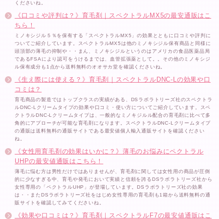
くださいね。
《口コミや評判は？》育毛剤｜スペクトラルMX5の最安通販はこ
ちら！
ミノキシジル５％を保有する「スペクトラルMX5」の効果とともに口コミや評判に
ついてご紹介しています。スペクトラルMX5は他のミノキシジル保有商品と同様に
頭頂部の薄毛の抑制や・・まん、ミノキシジルというのはアメリカの食品医薬品局
であるFSAにより認可をうけるまでは、血管拡張薬として。。その他のミノキシジ
ル保有成分も1点から送料無料のオオサカ堂を確認くださいね。
《生え際には使える？》育毛剤｜スペクトラルDNC-Lの効果や口
コミは？
育毛商品の製造ではトップクラスの実績がある、DSラボラトリーズ社のスペクトラ
ルDNC-Lクリームタイプの効果や口コミ・使い方についてご紹介しています。スペ
クトラルDNC-Lクリームタイプは、一般的なミノキジルル配合の育毛剤に比べて多
角的にアプローチが可能な育毛剤になります。スペクトラルDNC-Lクリームタイプ
の通販は送料無料の通販サイトである最安値個人輸入通販サイトを確認ください
ね。
《女性用育毛剤の効果はいかに？》薄毛のお悩みにペクトラル
UHPの最安値通販はこちら！
薄毛に悩む方は男性だけではありませんが、育毛剤に関しては女性用の商品が圧倒
的に少なすぎる中、育毛や発毛において実績と信頼を誇るDSラボラトリーズ社から
女性専用の「ペクトラルUHP」が登場しています。DSラボラトリーズ社の効果
は・・またDSラボラトリーズ社をはじめ女性専用の育毛剤も1箱から送料無料の通
販サイトを確認してみてくださいね。
《効果や口コミは？》育毛剤｜スペクトラルF7の最安値通販はこ