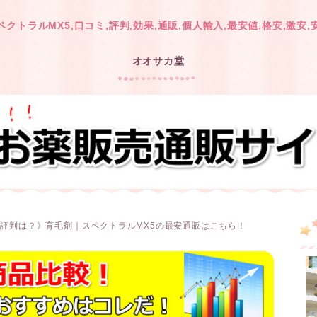
ペクトラルMX5,口コミ,評判,効果,通販,個人輸入,最安値,格安,激安,
オオサカ堂
や評判は？》育毛剤｜スペクトラルMX5の最安通販はこちら！