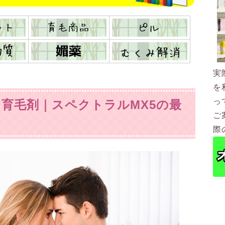
実
を
っ
育毛剤｜スペクトラルMX5の最
ご
際