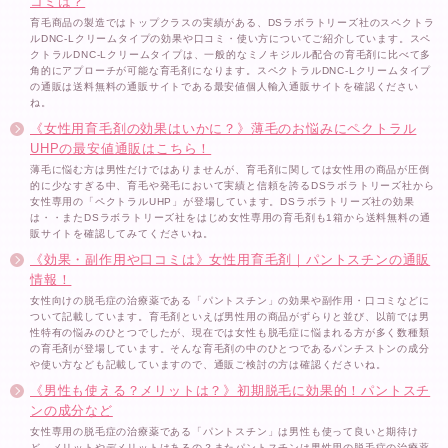
コミは？
育毛商品の製造ではトップクラスの実績がある、DSラボラトリーズ社のスペクトラ
ルDNC-Lクリームタイプの効果や口コミ・使い方についてご紹介しています。スペ
クトラルDNC-Lクリームタイプは、一般的なミノキジルル配合の育毛剤に比べて多
角的にアプローチが可能な育毛剤になります。スペクトラルDNC-Lクリームタイプ
の通販は送料無料の通販サイトである最安値個人輸入通販サイトを確認ください
ね。
《女性用育毛剤の効果はいかに？》薄毛のお悩みにペクトラル
UHPの最安値通販はこちら！
薄毛に悩む方は男性だけではありませんが、育毛剤に関しては女性用の商品が圧倒
的に少なすぎる中、育毛や発毛において実績と信頼を誇るDSラボラトリーズ社から
女性専用の「ペクトラルUHP」が登場しています。DSラボラトリーズ社の効果
は・・またDSラボラトリーズ社をはじめ女性専用の育毛剤も1箱から送料無料の通
販サイトを確認してみてくださいね。
《効果・副作用や口コミは》女性用育毛剤｜パントスチンの通販
情報！
女性向けの脱毛症の治療薬である「パントスチン」の効果や副作用・口コミなどに
ついて記載しています。育毛剤といえば男性用の商品がずらりと並び、以前では男
性特有の悩みのひとつでしたが、現在では女性も脱毛症に悩まれる方が多く数種類
の育毛剤が登場しています。そんな育毛剤の中のひとつであるパンチストンの成分
や使い方なども記載していますので、通販ご検討の方は確認くださいね。
《男性も使える？メリットは？》初期脱毛に効果的！パントスチ
ンの成分など
女性専用の脱毛症の治療薬である「パントスチン」は男性も使って良いと期待け
ど、メリットやデメリットはあるの？またパントスチンは男性用の脱毛症の治療薬