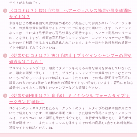
サイトがお勧めです。
《口コミは？》抜け毛抑制｜ヘアージェネシス効果や最安値通販
サイトは？
米国をはじめ世界各国で頭皮や髪の毛のケア商品として評判が高い「ヘアージェネ
シス」の効果や最安値通販サイトについてご紹介させて頂いています。ヘアージェ
ネシスは、主に抜け毛予防から育毛効果など期待できる、ヘアケア商品のシリーズ
のことを指しますが、種類は育毛剤からシャンぴゅー・コンディショナーなど用途
に合わせて利用できるように商品化されています。また一箱から送料無料の通販サ
イトを確認してみてくださいね。
《効果や口コミは？》抜け毛防止｜プリゲインシャンプーの最安
値通販はこちら！
プリゲインシャンプーは、頭皮にダメージを与える有害な成分を保有していないた
め、頭皮や頭髪に優しく・・また、プリゲインシャンプーの効果や口コミなどにつ
いてもご紹介していますので確認してみてくださいね。その他の脱毛症や育毛症に
親並みの方のため1個から送料無料の通販サイトをご紹介しています。育毛に有効な
成分をじゅうぶんに保有したシャンプーなども確認ください。
《効果や副作用は？》育毛剤｜ミノキシジル フォームタイプ(カ
ークランド)通販！
ロゲインのジェネリクにあたるカークランドのフォームタイプの効果や副作用につ
いてご紹介しています。頭頂部の薄毛に効・・また頭髪の育毛に有効なミノキシジ
ルは、アメリカのFDAに認可を受けた成分であり、血行促進作用があり、発毛促進
効果が期待で・・・またミノキシジルを保有するその他の商品も1点から送料無料の
通販サイトを確認くださいね。