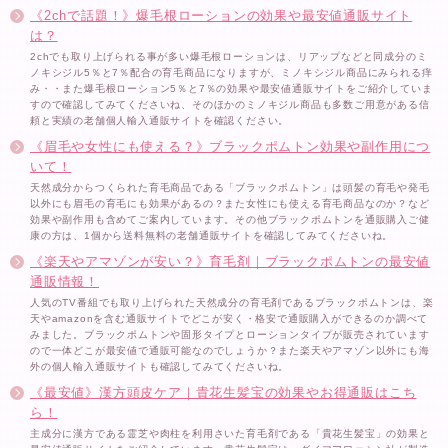
《2chで話題！》爆毛根ローションの効果や最安値通販サイト
は？
2chでも取り上げられる事が多い爆毛根ローションは、リアップなどと同成分のミ
ノキシジル5％と7％配合の育毛商品になりますが、ミノキシジル商品にみられる痒
み・・また爆毛根ローション5％と7％の効果や最安値通販サイトをご紹介していま
すので確認してみてくださいね、そのほかのミノキジル商品も多数ご用意がある信
頼と実績の老舗個人輸入通販サイトを確認ください。
《眉毛や女性にも使える？》ブラックポムトン効果や副作用につ
いて！
天然成分からつくられた育毛商品である「ブラックポムトン」は頭髪の育毛や発毛
以外にも眉毛の育毛にも効果があるの？また女性にも使える育毛商品なのか？など
効果や副作用も含めてご案内しています。その他ブラックポムトンを通販購入ご健
康の方は、1個から送料無料の老舗通販サイトを確認してみてくださいね。
《楽天やアマゾンが安い？》育毛剤｜ブラックポムトンの最安値
通販情報！
人気のTV番組でも取り上げられた天然成分の育毛剤であるブラックポムトンは、楽
天やamazonを含む通販サイトでどこが安く・格安で通販購入ができるのか調べて
みました。ブラックポムトンや固形タイプとローションタイプが販売されています
ので一体どこが最安値で通販可能なのでしょうか？また楽天やアマゾン以外にも海
外の個人輸入通販サイトも確認してみてくださいね。
《最安値》漢方頭皮ケア｜貴花生髪宝の効果やお得通販はこち
ら！
主成分に漢方である霊芝や肉柱を利用さいた育毛剤である「貴花生髪宝」の効果と