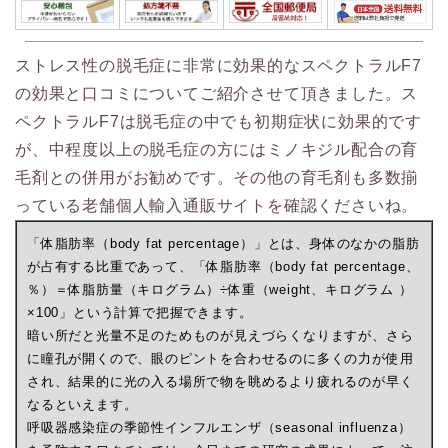
ストレス性の脱毛症に非常に効果的なスペクトラルF7
の効果と口コミについてご紹介させて頂きました。ス
ペクトラルF7は脱毛症の中でも初期症状に効果的です
が、中程度以上の脱毛症の方にはミノキジル配合の育
毛剤との併用がお勧めです。その他の育毛剤も多数揃
っている老舗個人輸入通販サイトを確認くださいね。
「体脂肪率（body fat percentage）」とは、身体のなかの脂肪
が占有する比重であって、「体脂肪率（body fat percentage、
％）＝体脂肪量（キログラム）÷体重（weight、キログラム ）
×100」という計算で把握できます。
暗い所だと光量不足のためものが見えづらくなりますが、さら
に瞳孔が開くので、眼のピントを合わせるのに多くの力が使用
され、結果的に光の入る場所で物を眺めるより疲れるのが早く
なるといえます。
呼吸器感染症の季節性インフルエンザ（seasonal influenza）