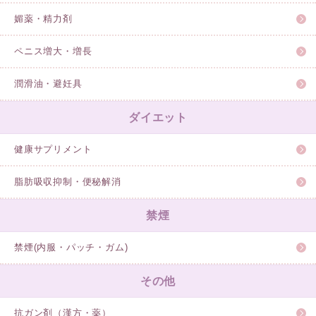
媚薬・精力剤
ペニス増大・増長
潤滑油・避妊具
ダイエット
健康サプリメント
脂肪吸収抑制・便秘解消
禁煙
禁煙(内服・パッチ・ガム)
その他
抗ガン剤（漢方・薬）