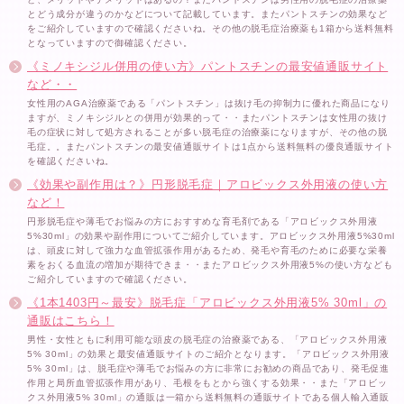
とどう成分が違うのかなどについて記載しています。またパントスチンの効果など
をご紹介していますので確認くださいね。その他の脱毛症治療薬も1箱から送料無料
となっていますので御確認ください。
《ミノキシジル併用の使い方》パントスチンの最安値通販サイト
など・・
女性用のAGA治療薬である「パントスチン」は抜け毛の抑制力に優れた商品になり
ますが、ミノキシジルとの併用が効果的って・・またパントスチンは女性用の抜け
毛の症状に対して処方されることが多い脱毛症の治療薬になりますが、その他の脱
毛症。。またパントスチンの最安値通販サイトは1点から送料無料の優良通販サイト
を確認くださいね。
《効果や副作用は？》円形脱毛症｜アロビックス外用液の使い方
など！
円形脱毛症や薄毛でお悩みの方におすすめな育毛剤である「アロビックス外用液
5%30ml」の効果や副作用についてご紹介しています。アロビックス外用液5%30ml
は、頭皮に対して強力な血管拡張作用があるため、発毛や育毛のために必要な栄養
素をおくる血流の増加が期待できま・・またアロビックス外用液5%の使い方なども
ご紹介していますので確認ください。
《1本1403円～最安》脱毛症「アロビックス外用液5% 30ml」の
通販はこちら！
男性・女性ともに利用可能な頭皮の脱毛症の治療薬である、「アロビックス外用液
5% 30ml」の効果と最安値通販サイトのご紹介となります。「アロビックス外用液
5% 30ml」は、脱毛症や薄毛でお悩みの方に非常にお勧めの商品であり、発毛促進
作用と局所血管拡張作用があり、毛根をもとから強くする効果・・また「アロビッ
クス外用液5% 30ml」の通販は一箱から送料無料の通販サイトである個人輸入通販