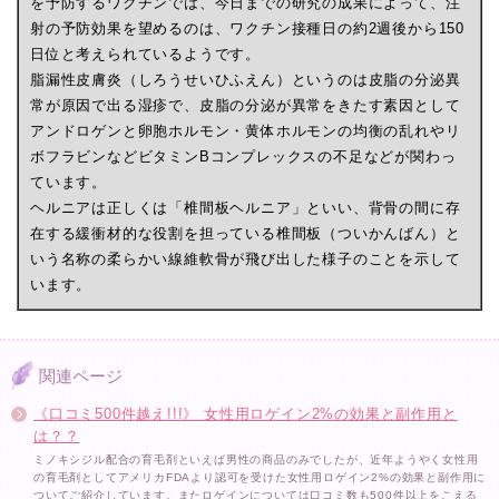
を予防するワクチンでは、今日までの研究の成果によって、注
射の予防効果を望めるのは、ワクチン接種日の約2週後から150
日位と考えられているようです。
脂漏性皮膚炎（しろうせいひふえん）というのは皮脂の分泌異
常が原因で出る湿疹で、皮脂の分泌が異常をきたす素因として
アンドロゲンと卵胞ホルモン・黄体ホルモンの均衡の乱れやリ
ボフラビンなどビタミンBコンプレックスの不足などが関わっ
ています。
ヘルニアは正しくは「椎間板ヘルニア」といい、背骨の間に存
在する緩衝材的な役割を担っている椎間板（ついかんばん）と
いう名称の柔らかい線維軟骨が飛び出した様子のことを示して
います。
関連ページ
《口コミ500件越え!!!》 女性用ロゲイン2%の効果と副作用と
は？？
ミノキシジル配合の育毛剤といえば男性の商品のみでしたが、近年ようやく女性用
の育毛剤としてアメリカFDAより認可を受けた女性用ロゲイン2%の効果と副作用に
ついてご紹介しています。またロゲインについては口コミ数も500件以上をこえる