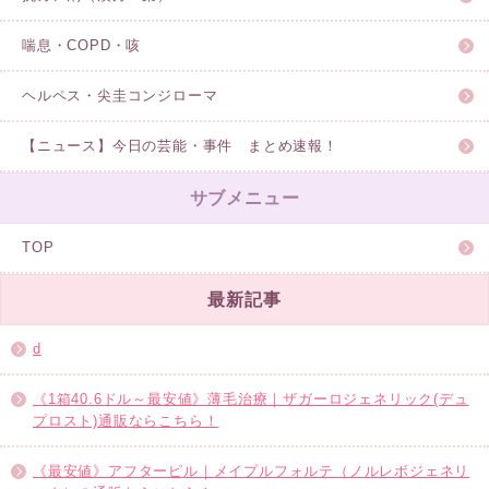
喘息・COPD・咳
ヘルペス・尖圭コンジローマ
【ニュース】今日の芸能・事件 まとめ速報！
サブメニュー
TOP
最新記事
d
《1箱40.6ドル～最安値》薄毛治療｜ザガーロジェネリック(デュ
プロスト)通販ならこちら！
《最安値》アフターピル｜メイプルフォルテ（ノルレボジェネリ