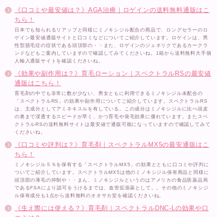
《口コミや最安値は？》AGA治療｜ロゲインの送料無料通販はこ
ちら！
日本でも知られるリアップと同様にミノキシジル配合の商品で、ロングセラーのロ
ゲイン最安値通販サイトと口コミなどについてご紹介しています。ロゲインは、男
性型脱毛症の症状である頭頂部の・・また、ロゲインのジェネリクであるカークラ
ンドなどもご案内していますので確認してみてくださいね。1箱から送料無料大手個
人輸入通販サイトを確認くださいね。
《効果や副作用は？》育毛ローション｜スペクトラルRSの最安値
通販はこちら！
育毛剤の中でも非常に数が少ない、男女ともに利用できるミノキシジル未配合の
「スペクトラルRS」の効果や副作用についてご紹介しています。スペクトラルRS
は、主成分としてアミネキスルを有している。この成分はミノキシジルに比べ頭皮
の奥まで浸透するスピードが早く、かつ育毛や発毛効果に優れています。またスペ
クトラルRSの送料無料サイトは最安値で通販可能になっていますので確認してみて
くださいね。
《口コミや評判は？》育毛剤｜スペクトラルMX5の最安通販はこ
ちら！
ミノキシジル５％を保有する「スペクトラルMX5」の効果とともに口コミや評判に
ついてご紹介しています。スペクトラルMX5は他のミノキシジル保有商品と同様に
頭頂部の薄毛の抑制や・・まん、ミノキシジルというのはアメリカの食品医薬品局
であるFSAにより認可をうけるまでは、血管拡張薬として。。その他のミノキシジ
ル保有成分も1点から送料無料のオオサカ堂を確認くださいね。
《生え際には使える？》育毛剤｜スペクトラルDNC-Lの効果や口