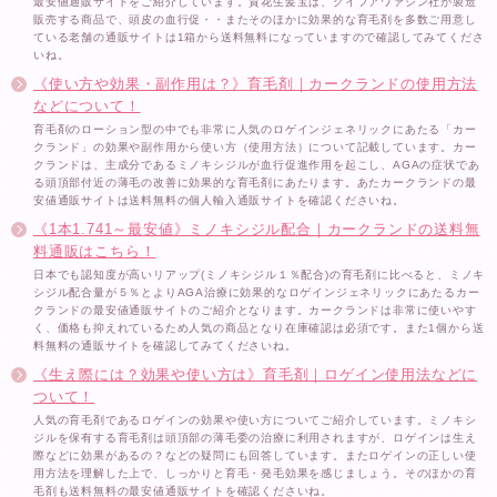
最安値通販サイトをご紹介しています。貴花生髪宝は、グイフアワァシン社が製造
販売する商品で、頭皮の血行促・・またそのほかに効果的な育毛剤を多数ご用意し
ている老舗の通販サイトは1箱から送料無料になっていますので確認してみてくださ
いね。
《使い方や効果・副作用は？》育毛剤｜カークランドの使用方法
などについて！
育毛剤のローション型の中でも非常に人気のロゲインジェネリックにあたる「カー
クランド」の効果や副作用から使い方（使用方法）について記載しています。カー
クランドは、主成分であるミノキシジルが血行促進作用を起こし、AGAの症状であ
る頭頂部付近の薄毛の改善に効果的な育毛剤にあたります。あたカークランドの最
安値通販サイトは送料無料の個人輸入通販サイトを確認くださいね。
《1本1.741～最安値》ミノキシジル配合｜カークランドの送料無
料通販はこちら！
日本でも認知度が高いリアップ(ミノキシジル１％配合)の育毛剤に比べると、ミノキ
シジル配合量が５％とよりAGA治療に効果的なロゲインジェネリックにあたるカー
クランドの最安値通販サイトのご紹介となります。カークランドは非常に使いやす
く、価格も抑えれているため人気の商品となり在庫確認は必須です。また1個から送
料無料の通販サイトを確認してみてくださいね。
《生え際には？効果や使い方は》育毛剤｜ロゲイン使用法などに
ついて！
人気の育毛剤であるロゲインの効果や使い方についてご紹介しています。ミノキシ
ジルを保有する育毛剤は頭頂部の薄毛委の治療に利用されますが、ロゲインは生え
際などに効果があるの？などの疑問にも回答しています。またロゲインの正しい使
用方法を理解した上で、しっかりと育毛・発毛効果を感じましょう。そのほかの育
毛剤も送料無料の最安値通販サイトを確認くださいね。