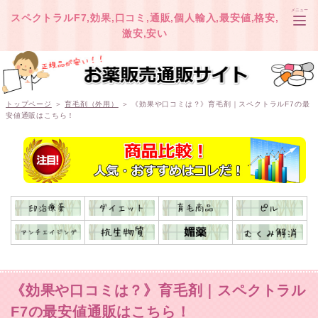
メニュー
スペクトラルF7,効果,口コミ,通販,個人輸入,最安値,格安,
激安,安い
TOP
トップページ
＞
育毛剤（外用）
＞ 《効果や口コミは？》育毛剤｜スペクトラルF7の最
安値通販はこちら！
オオサカ堂
ベストケンコー
《効果や口コミは？》育毛剤｜スペクトラル
F7の最安値通販はこちら！