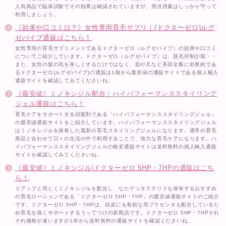
人気商品で臨床試験でその効果は確認されていますが、用法用量はしっかり守って
利用しましょう。
《効果や口コミは？》女性専用育毛サプリ｜(ドクターゼロ)ルグ
ゼバイブ通販はこちら！
女性専用の育毛サプリメントであるドクターゼロ（ルグゼバイブ）の効果や口コミ
についてご紹介しています。ドクターゼロ（ルグゼバイブ）は、脱毛抑制が期・・
また、女性の髪の毛を美しくするだけではなく、肌や爪など美容全般に効果的であ
るドクターゼロ(ルグゼバイブ)の通販は1個から最安値の通販サイトである個人輸入
通販サイトを確認してみてくださいね。
《最安値》ミノキシジル配合｜ハイパフォーマンススタイリング
ジェル通販はこちら！
育毛ケアをサポートする頭髪剤である「ハイパフォーマンススタイリングジェル」
の最安値通販サイトをご紹介しています。ハイパフォーマンススタイリングジェル
はミノキシジルを保有した最新の育毛スタイリングジェルになります。通常の育毛
商品と合わせて日々の生活の中で利用することで、強力な育毛ケアになります。ハ
イパフォーマンススタイリングジェルの格安通販サイトは送料無料の個人輸入通販
サイトを確認してみてくださいね。
《最安値》ミノキシジル|ドクターゼロ 5HP・7HPの通販はこち
ら！
リアップと同じくミノキシジルを配合し、なたデュタステリドも保有するおすすめ
の育毛ローションである「ドクターゼロ 5HP・7HP」の最安値通販サイトのご紹介
です。ドクターゼロ 5HP・7HPは、頭皮にも有効な馬プラセンタも配合しているた
め育毛を強くサポートするうってつけの新商品です。ドクターゼロ 5HP・7HPそれ
ぞれ価格が違いますが1本から送料無料の通販サイトを確認くださいね。