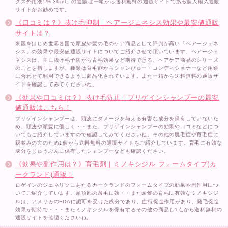
クス外用液5% 30ml」の通販は一箱から送料無料の通販サイトである個人輸入通販
サイトがお勧めです。
《口コミは？》抜け毛抑制｜ヘアージェネシス効果や最安値通販
サイトは？
米国をはじめ世界各国で頭皮や髪の毛のケア商品として評判が高い「ヘアージェネ
シス」の効果や最安値通販サイトについてご紹介させて頂いています。ヘアージェ
ネシスは、主に抜け毛予防から育毛効果など期待できる、ヘアケア商品のシリーズ
のことを指しますが、種類は育毛剤からシャンぴゅー・コンディショナーなど用途
に合わせて利用できるように商品化されています。また一箱から送料無料の通販サ
イトを確認してみてくださいね。
《効果や口コミは？》抜け毛防止｜プリゲインシャンプーの最安
値通販はこちら！
プリゲインシャンプーは、頭皮にダメージを与える有害な成分を保有していないた
め、頭皮や頭髪に優しく・・また、プリゲインシャンプーの効果や口コミなどにつ
いてもご紹介していますので確認してみてくださいね。その他の脱毛症や育毛症に
親並みの方のため1個から送料無料の通販サイトをご紹介しています。育毛に有効な
成分をじゅうぶんに保有したシャンプーなども確認ください。
《効果や副作用は？》育毛剤｜ミノキシジル フォームタイプ(カ
ークランド)通販！
ロゲインのジェネリクにあたるカークランドのフォームタイプの効果や副作用につ
いてご紹介しています。頭頂部の薄毛に効・・また頭髪の育毛に有効なミノキシジ
ルは、アメリカのFDAに認可を受けた成分であり、血行促進作用があり、発毛促進
効果が期待で・・・またミノキシジルを保有するその他の商品も1点から送料無料の
通販サイトを確認くださいね。