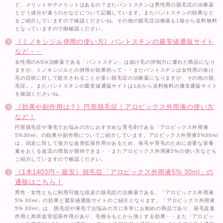
ど、メリットやデメリットはあるの？またパントスチンは男性用の脱毛症の治療薬
とどう成分が違うのかなどについて記載しています。またパントスチンの効果など
をご紹介していますので確認くださいね。その他の脱毛症治療薬も1箱から送料無料
となっていますので御確認ください。
《ミノキシジル併用の使い方》パントスチンの最安値通販サイト
など・・
女性用のAGA治療薬である「パントスチン」は抜け毛の抑制力に優れた商品になり
ますが、ミノキシジルとの併用が効果的って・・またパントスチンは女性用の抜け
毛の症状に対して処方されることが多い脱毛症の治療薬になりますが、その他の脱
毛症。。またパントスチンの最安値通販サイトは1点から送料無料の優良通販サイト
を確認くださいね。
《効果や副作用は？》円形脱毛症｜アロビックス外用液の使い方
など！
円形脱毛症や薄毛でお悩みの方におすすめな育毛剤である「アロビックス外用液
5%30ml」の効果や副作用についてご紹介しています。アロビックス外用液5%30ml
は、頭皮に対して強力な血管拡張作用があるため、発毛や育毛のために必要な栄養
素をおくる血流の増加が期待できま・・またアロビックス外用液5%の使い方なども
ご紹介していますので確認ください。
《1本1403円～最安》脱毛症「アロビックス外用液5% 30ml」の
通販はこちら！
男性・女性ともに利用可能な頭皮の脱毛症の治療薬である、「アロビックス外用液
5% 30ml」の効果と最安値通販サイトのご紹介となります。「アロビックス外用液
5% 30ml」は、脱毛症や薄毛でお悩みの方に非常にお勧めの商品であり、発毛促進
作用と局所血管拡張作用があり、毛根をもとから強くする効果・・また「アロビッ