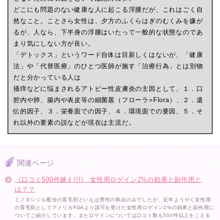
どこにも問題のない健康な人に起こる浮腫だが、これはごく自
然なこと。ことさら女性は、夕方のふくらはぎのむくみを嫌が
るが、人なら、下半身の浮腫はいたって一般的な状態なのであ
まり気にしない方が良い。
「デトックス」というワード自体は目新しくはないが、「健康
法」や「代替医療」のひとつ医師が施す「治療行為」とは別物
だと分かっている人は
掻痒などに悩まされるアトピー性皮膚炎の主因として、１．口
腔内や肺、腸内や表皮等の細菌叢（フローラ=Flora）、２．遺
伝的因子、３．栄養面での因子、４．環境面での要因、５．そ
れ以外の要素の説などが現在は主流だ。
関連ページ
《口コミ500件越え!!!》 女性用ロゲイン2%の効果と副作用と
は？？
ミノキシジル配合の育毛剤といえば男性の商品のみでしたが、近年ようやく女性用
の育毛剤としてアメリカFDAより認可を受けた女性用ロゲイン2%の効果と副作用に
ついてご紹介しています。またロゲインについては口コミ数も500件以上をこえる