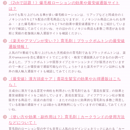
《2chで話題！》爆毛根ローションの効果や最安値通販サイト
は？
2chでも取り上げられる事が多い爆毛根ローションは、リアップなどと同成分のミ
ノキシジル5％と7％配合の育毛商品になりますが、ミノキシジル商品にみられる痒
み・・また爆毛根ローション5％と7％の効果や最安値通販サイトをご紹介していま
すので確認してみてくださいね、そのほかのミノキジル商品も多数ご用意がある信
頼と実績の老舗個人輸入通販サイトを確認ください。
《楽天やアマゾンが安い？》育毛剤｜ブラックポムトンの最安値
通販情報！
人気のTV番組でも取り上げられた天然成分の育毛剤であるブラックポムトンは、楽
天やamazonを含む通販サイトでどこが安く・格安で通販購入ができるのか調べて
みました。ブラックポムトンや固形タイプとローションタイプが販売されています
ので一体どこが最安値で通販可能なのでしょうか？また楽天やアマゾン以外にも海
外の個人輸入通販サイトも確認してみてくださいね。
《最安値》漢方頭皮ケア｜貴花生髪宝の効果やお得通販はこち
ら！
主成分に漢方である霊芝や肉柱を利用さいた育毛剤である「貴花生髪宝」の効果と
最安値通販サイトをご紹介しています。貴花生髪宝は、グイフアワァシン社が製造
販売する商品で、頭皮の血行促・・またそのほかに効果的な育毛剤を多数ご用意し
ている老舗の通販サイトは1箱から送料無料になっていますので確認してみてくださ
いね。
《使い方や効果・副作用は？》育毛剤｜カークランドの使用方法
などについて！
育毛剤のローション型の中でも非常に人気のロゲインジェネリックにあたる「カー