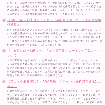
クランド」の効果や副作用から使い方（使用方法）について記載しています。カー
クランドは、主成分であるミノキシジルが血行促進作用を起こし、AGAの症状であ
る頭頂部付近の薄毛の改善に効果的な育毛剤にあたります。あたカークランドの最
安値通販サイトは送料無料の個人輸入通販サイトを確認くださいね。
《1本1.741～最安値》ミノキシジル配合｜カークランドの送料無
料通販はこちら！
日本でも認知度が高いリアップ(ミノキシジル１％配合)の育毛剤に比べると、ミノキ
シジル配合量が５％とよりAGA治療に効果的なロゲインジェネリックにあたるカー
クランドの最安値通販サイトのご紹介となります。カークランドは非常に使いやす
く、価格も抑えれているため人気の商品となり在庫確認は必須です。また1個から送
料無料の通販サイトを確認してみてくださいね。
《生え際には？効果や使い方は》育毛剤｜ロゲイン使用法などに
ついて！
人気の育毛剤であるロゲインの効果や使い方についてご紹介しています。ミノキシ
ジルを保有する育毛剤は頭頂部の薄毛委の治療に利用されますが、ロゲインは生え
際などに効果があるの？などの疑問にも回答しています。またロゲインの正しい使
用方法を理解した上で、しっかりと育毛・発毛効果を感じましょう。そのほかの育
毛剤も送料無料の最安値通販サイトを確認くださいね。
《口コミや最安値は？》AGA治療｜ロゲインの送料無料通販はこ
ちら！
日本でも知られるリアップと同様にミノキシジル配合の商品で、ロングセラーのロ
ゲイン最安値通販サイトと口コミなどについてご紹介しています。ロゲインは、男
性型脱毛症の症状である頭頂部の・・また、ロゲインのジェネリクであるカークラ
ンドなどもご案内していますので確認してみてくださいね。1箱から送料無料大手個