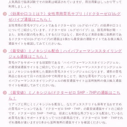
人気商品で臨床試験でその効果は確認されていますが、用法用量はしっかり守って
利用しましょう。
《効果や口コミは？》女性専用育毛サプリ｜(ドクターゼロ)ルグ
ゼバイブ通販はこちら！
女性専用の育毛サプリメントであるドクターゼロ（ルグゼバイブ）の効果や口コミ
についてご紹介しています。ドクターゼロ（ルグゼバイブ）は、脱毛抑制が期・・
また、女性の髪の毛を美しくするだけではなく、肌や爪など美容全般に効果的であ
るドクターゼロ(ルグゼバイブ)の通販は1個から最安値の通販サイトである個人輸入
通販サイトを確認してみてくださいね。
《最安値》ミノキシジル配合｜ハイパフォーマンススタイリング
ジェル通販はこちら！
育毛ケアをサポートする頭髪剤である「ハイパフォーマンススタイリングジェル」
の最安値通販サイトをご紹介しています。ハイパフォーマンススタイリングジェル
はミノキシジルを保有した最新の育毛スタイリングジェルになります。通常の育毛
商品と合わせて日々の生活の中で利用することで、強力な育毛ケアになります。ハ
イパフォーマンススタイリングジェルの格安通販サイトは送料無料の個人輸入通販
サイトを確認してみてくださいね。
《最安値》ミノキシジル|ドクターゼロ 5HP・7HPの通販はこち
ら！
リアップと同じくミノキシジルを配合し、なたデュタステリドも保有するおすすめ
の育毛ローションである「ドクターゼロ 5HP・7HP」の最安値通販サイトのご紹介
です。ドクターゼロ 5HP・7HPは、頭皮にも有効な馬プラセンタも配合しているた
め育毛を強くサポートするうってつけの新商品です。ドクターゼロ 5HP・7HPそれ
ぞれ価格が違いますが1本から送料無料の通販サイトを確認くださいね。