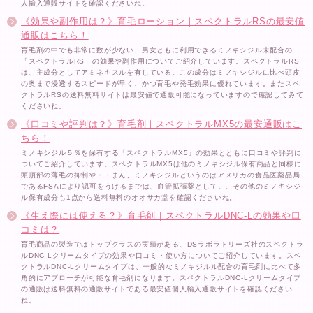
人輸入通販サイトを確認くださいね。
《効果や副作用は？》育毛ローション｜スペクトラルRSの最安値
通販はこちら！
育毛剤の中でも非常に数が少ない、男女ともに利用できるミノキシジル未配合の
「スペクトラルRS」の効果や副作用についてご紹介しています。スペクトラルRS
は、主成分としてアミネキスルを有している。この成分はミノキシジルに比べ頭皮
の奥まで浸透するスピードが早く、かつ育毛や発毛効果に優れています。またスペ
クトラルRSの送料無料サイトは最安値で通販可能になっていますので確認してみて
くださいね。
《口コミや評判は？》育毛剤｜スペクトラルMX5の最安通販はこ
ちら！
ミノキシジル５％を保有する「スペクトラルMX5」の効果とともに口コミや評判に
ついてご紹介しています。スペクトラルMX5は他のミノキシジル保有商品と同様に
頭頂部の薄毛の抑制や・・まん、ミノキシジルというのはアメリカの食品医薬品局
であるFSAにより認可をうけるまでは、血管拡張薬として。。その他のミノキシジ
ル保有成分も1点から送料無料のオオサカ堂を確認くださいね。
《生え際には使える？》育毛剤｜スペクトラルDNC-Lの効果や口
コミは？
育毛商品の製造ではトップクラスの実績がある、DSラボラトリーズ社のスペクトラ
ルDNC-Lクリームタイプの効果や口コミ・使い方についてご紹介しています。スペ
クトラルDNC-Lクリームタイプは、一般的なミノキジルル配合の育毛剤に比べて多
角的にアプローチが可能な育毛剤になります。スペクトラルDNC-Lクリームタイプ
の通販は送料無料の通販サイトである最安値個人輸入通販サイトを確認ください
ね。