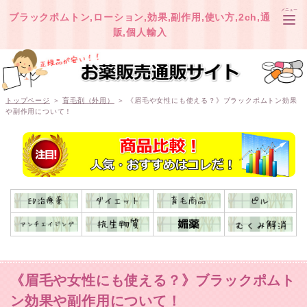
メニュー
ブラックポムトン,ローション,効果,副作用,使い方,2ch,通
販,個人輸入
TOP
トップページ
＞
育毛剤（外用）
＞ 《眉毛や女性にも使える？》ブラックポムトン効果
や副作用について！
オオサカ堂
ベストケンコー
《眉毛や女性にも使える？》ブラックポムト
ン効果や副作用について！