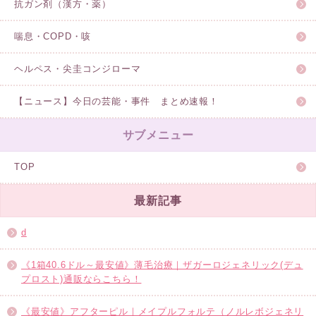
抗ガン剤（漢方・薬）
喘息・COPD・咳
ヘルペス・尖圭コンジローマ
【ニュース】今日の芸能・事件 まとめ速報！
サブメニュー
TOP
最新記事
d
《1箱40.6ドル～最安値》薄毛治療｜ザガーロジェネリック(デュ
プロスト)通販ならこちら！
《最安値》アフターピル｜メイプルフォルテ（ノルレボジェネリ