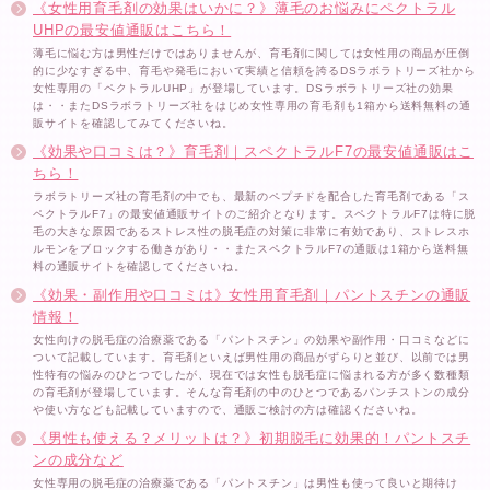
《女性用育毛剤の効果はいかに？》薄毛のお悩みにペクトラル
UHPの最安値通販はこちら！
薄毛に悩む方は男性だけではありませんが、育毛剤に関しては女性用の商品が圧倒
的に少なすぎる中、育毛や発毛において実績と信頼を誇るDSラボラトリーズ社から
女性専用の「ペクトラルUHP」が登場しています。DSラボラトリーズ社の効果
は・・またDSラボラトリーズ社をはじめ女性専用の育毛剤も1箱から送料無料の通
販サイトを確認してみてくださいね。
《効果や口コミは？》育毛剤｜スペクトラルF7の最安値通販はこ
ちら！
ラボラトリーズ社の育毛剤の中でも、最新のペプチドを配合した育毛剤である「ス
ペクトラルF7」の最安値通販サイトのご紹介となります。スペクトラルF7は特に脱
毛の大きな原因であるストレス性の脱毛症の対策に非常に有効であり、ストレスホ
ルモンをブロックする働きがあり・・またスペクトラルF7の通販は1箱から送料無
料の通販サイトを確認してくださいね。
《効果・副作用や口コミは》女性用育毛剤｜パントスチンの通販
情報！
女性向けの脱毛症の治療薬である「パントスチン」の効果や副作用・口コミなどに
ついて記載しています。育毛剤といえば男性用の商品がずらりと並び、以前では男
性特有の悩みのひとつでしたが、現在では女性も脱毛症に悩まれる方が多く数種類
の育毛剤が登場しています。そんな育毛剤の中のひとつであるパンチストンの成分
や使い方なども記載していますので、通販ご検討の方は確認くださいね。
《男性も使える？メリットは？》初期脱毛に効果的！パントスチ
ンの成分など
女性専用の脱毛症の治療薬である「パントスチン」は男性も使って良いと期待け