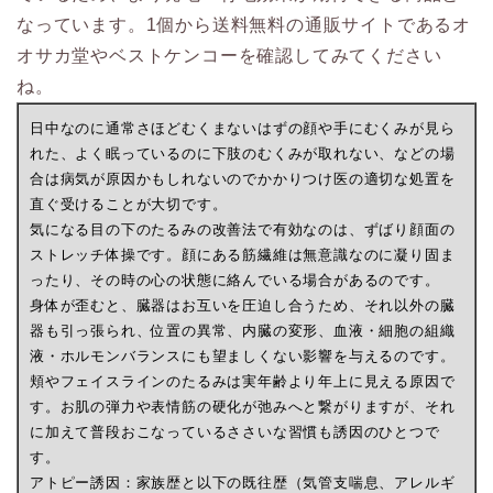
なっています。1個から送料無料の通販サイトであるオ
オサカ堂やベストケンコーを確認してみてください
ね。
日中なのに通常さほどむくまないはずの顔や手にむくみが見ら
れた、よく眠っているのに下肢のむくみが取れない、などの場
合は病気が原因かもしれないのでかかりつけ医の適切な処置を
直ぐ受けることが大切です。
気になる目の下のたるみの改善法で有効なのは、ずばり顔面の
ストレッチ体操です。顔にある筋繊維は無意識なのに凝り固ま
ったり、その時の心の状態に絡んでいる場合があるのです。
身体が歪むと、臓器はお互いを圧迫し合うため、それ以外の臓
器も引っ張られ、位置の異常、内臓の変形、血液・細胞の組織
液・ホルモンバランスにも望ましくない影響を与えるのです。
頬やフェイスラインのたるみは実年齢より年上に見える原因で
す。お肌の弾力や表情筋の硬化が弛みへと繋がりますが、それ
に加えて普段おこなっているささいな習慣も誘因のひとつで
す。
アトピー誘因：家族歴と以下の既往歴（気管支喘息、アレルギ