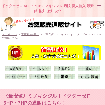
メニュー
ドクターゼロ,5HP・7HP,ミノキシジル,通販,個人輸入,最安
値,格安,激安,安い
TOP
トップページ
＞
育毛剤（外用）
＞ 《最安値》ミノキシジル|ドクターゼロ 5HP・7HP
の通販はこちら！
オオサカ堂
ベストケンコー
《最安値》ミノキシジル | ドクターゼロ
5HP・7HPの通販はこちら！