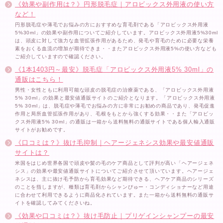
《効果や副作用は？》円形脱毛症｜アロビックス外用液の使い方
など！
円形脱毛症や薄毛でお悩みの方におすすめな育毛剤である「アロビックス外用液
5%30ml」の効果や副作用についてご紹介しています。アロビックス外用液5%30ml
は、頭皮に対して強力な血管拡張作用があるため、発毛や育毛のために必要な栄養
素をおくる血流の増加が期待できま・・またアロビックス外用液5%の使い方なども
ご紹介していますので確認ください。
《1本1403円～最安》脱毛症「アロビックス外用液5% 30ml」の
通販はこちら！
男性・女性ともに利用可能な頭皮の脱毛症の治療薬である、「アロビックス外用液
5% 30ml」の効果と最安値通販サイトのご紹介となります。「アロビックス外用液
5% 30ml」は、脱毛症や薄毛でお悩みの方に非常にお勧めの商品であり、発毛促進
作用と局所血管拡張作用があり、毛根をもとから強くする効果・・また「アロビッ
クス外用液5% 30ml」の通販は一箱から送料無料の通販サイトである個人輸入通販
サイトがお勧めです。
《口コミは？》抜け毛抑制｜ヘアージェネシス効果や最安値通販
サイトは？
米国をはじめ世界各国で頭皮や髪の毛のケア商品として評判が高い「ヘアージェネ
シス」の効果や最安値通販サイトについてご紹介させて頂いています。ヘアージェ
ネシスは、主に抜け毛予防から育毛効果など期待できる、ヘアケア商品のシリーズ
のことを指しますが、種類は育毛剤からシャンぴゅー・コンディショナーなど用途
に合わせて利用できるように商品化されています。また一箱から送料無料の通販サ
イトを確認してみてくださいね。
《効果や口コミは？》抜け毛防止｜プリゲインシャンプーの最安