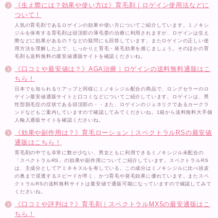
《生え際には？効果や使い方は》育毛剤｜ロゲイン使用法などに
ついて！
人気の育毛剤であるロゲインの効果や使い方についてご紹介しています。ミノキシ
ジルを保有する育毛剤は頭頂部の薄毛委の治療に利用されますが、ロゲインは生え
際などに効果があるの？などの疑問にも回答しています。またロゲインの正しい使
用方法を理解した上で、しっかりと育毛・発毛効果を感じましょう。そのほかの育
毛剤も送料無料の最安値通販サイトを確認くださいね。
《口コミや最安値は？》AGA治療｜ロゲインの送料無料通販はこ
ちら！
日本でも知られるリアップと同様にミノキシジル配合の商品で、ロングセラーのロ
ゲイン最安値通販サイトと口コミなどについてご紹介しています。ロゲインは、男
性型脱毛症の症状である頭頂部の・・また、ロゲインのジェネリクであるカークラ
ンドなどもご案内していますので確認してみてくださいね。1箱から送料無料大手個
人輸入通販サイトを確認くださいね。
《効果や副作用は？》育毛ローション｜スペクトラルRSの最安値
通販はこちら！
育毛剤の中でも非常に数が少ない、男女ともに利用できるミノキシジル未配合の
「スペクトラルRS」の効果や副作用についてご紹介しています。スペクトラルRS
は、主成分としてアミネキスルを有している。この成分はミノキシジルに比べ頭皮
の奥まで浸透するスピードが早く、かつ育毛や発毛効果に優れています。またスペ
クトラルRSの送料無料サイトは最安値で通販可能になっていますので確認してみて
くださいね。
《口コミや評判は？》育毛剤｜スペクトラルMX5の最安通販はこ
ちら！