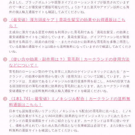
みました。ブラックポムトンや固形タイプとローションタイプが販売されています
ので一体どこが最安値で通販可能なのでしょうか？また楽天やアマゾン以外にも海
外の個人輸入通販サイトも確認してみてくださいね。
《最安値》漢方頭皮ケア｜貴花生髪宝の効果やお得通販はこち
ら！
主成分に漢方である霊芝や肉柱を利用さいた育毛剤である「貴花生髪宝」の効果と
最安値通販サイトをご紹介しています。貴花生髪宝は、グイフアワァシン社が製造
販売する商品で、頭皮の血行促・・またそのほかに効果的な育毛剤を多数ご用意し
ている老舗の通販サイトは1箱から送料無料になっていますので確認してみてくださ
いね。
《使い方や効果・副作用は？》育毛剤｜カークランドの使用方法
などについて！
育毛剤のローション型の中でも非常に人気のロゲインジェネリックにあたる「カー
クランド」の効果や副作用から使い方（使用方法）について記載しています。カー
クランドは、主成分であるミノキシジルが血行促進作用を起こし、AGAの症状であ
る頭頂部付近の薄毛の改善に効果的な育毛剤にあたります。あたカークランドの最
安値通販サイトは送料無料の個人輸入通販サイトを確認くださいね。
《1本1.741～最安値》ミノキシジル配合｜カークランドの送料無
料通販はこちら！
日本でも認知度が高いリアップ(ミノキシジル１％配合)の育毛剤に比べると、ミノキ
シジル配合量が５％とよりAGA治療に効果的なロゲインジェネリックにあたるカー
クランドの最安値通販サイトのご紹介となります。カークランドは非常に使いやす
く、価格も抑えれているため人気の商品となり在庫確認は必須です。また1個から送
料無料の通販サイトを確認してみてくださいね。