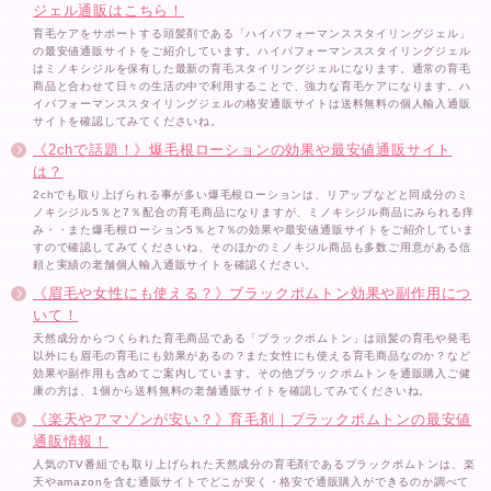
ジェル通販はこちら！
育毛ケアをサポートする頭髪剤である「ハイパフォーマンススタイリングジェル」
の最安値通販サイトをご紹介しています。ハイパフォーマンススタイリングジェル
はミノキシジルを保有した最新の育毛スタイリングジェルになります。通常の育毛
商品と合わせて日々の生活の中で利用することで、強力な育毛ケアになります。ハ
イパフォーマンススタイリングジェルの格安通販サイトは送料無料の個人輸入通販
サイトを確認してみてくださいね。
《2chで話題！》爆毛根ローションの効果や最安値通販サイト
は？
2chでも取り上げられる事が多い爆毛根ローションは、リアップなどと同成分のミ
ノキシジル5％と7％配合の育毛商品になりますが、ミノキシジル商品にみられる痒
み・・また爆毛根ローション5％と7％の効果や最安値通販サイトをご紹介していま
すので確認してみてくださいね、そのほかのミノキジル商品も多数ご用意がある信
頼と実績の老舗個人輸入通販サイトを確認ください。
《眉毛や女性にも使える？》ブラックポムトン効果や副作用につ
いて！
天然成分からつくられた育毛商品である「ブラックポムトン」は頭髪の育毛や発毛
以外にも眉毛の育毛にも効果があるの？また女性にも使える育毛商品なのか？など
効果や副作用も含めてご案内しています。その他ブラックポムトンを通販購入ご健
康の方は、1個から送料無料の老舗通販サイトを確認してみてくださいね。
《楽天やアマゾンが安い？》育毛剤｜ブラックポムトンの最安値
通販情報！
人気のTV番組でも取り上げられた天然成分の育毛剤であるブラックポムトンは、楽
天やamazonを含む通販サイトでどこが安く・格安で通販購入ができるのか調べて