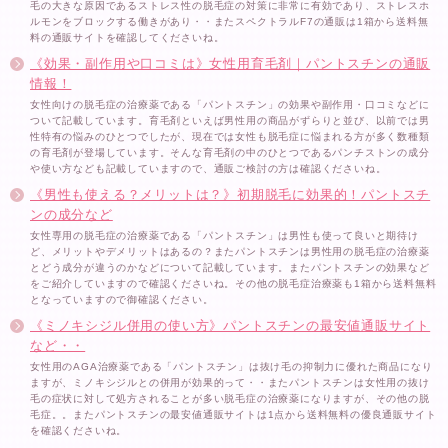
毛の大きな原因であるストレス性の脱毛症の対策に非常に有効であり、ストレスホ
ルモンをブロックする働きがあり・・またスペクトラルF7の通販は1箱から送料無
料の通販サイトを確認してくださいね。
《効果・副作用や口コミは》女性用育毛剤｜パントスチンの通販
情報！
女性向けの脱毛症の治療薬である「パントスチン」の効果や副作用・口コミなどに
ついて記載しています。育毛剤といえば男性用の商品がずらりと並び、以前では男
性特有の悩みのひとつでしたが、現在では女性も脱毛症に悩まれる方が多く数種類
の育毛剤が登場しています。そんな育毛剤の中のひとつであるパンチストンの成分
や使い方なども記載していますので、通販ご検討の方は確認くださいね。
《男性も使える？メリットは？》初期脱毛に効果的！パントスチ
ンの成分など
女性専用の脱毛症の治療薬である「パントスチン」は男性も使って良いと期待け
ど、メリットやデメリットはあるの？またパントスチンは男性用の脱毛症の治療薬
とどう成分が違うのかなどについて記載しています。またパントスチンの効果など
をご紹介していますので確認くださいね。その他の脱毛症治療薬も1箱から送料無料
となっていますので御確認ください。
《ミノキシジル併用の使い方》パントスチンの最安値通販サイト
など・・
女性用のAGA治療薬である「パントスチン」は抜け毛の抑制力に優れた商品になり
ますが、ミノキシジルとの併用が効果的って・・またパントスチンは女性用の抜け
毛の症状に対して処方されることが多い脱毛症の治療薬になりますが、その他の脱
毛症。。またパントスチンの最安値通販サイトは1点から送料無料の優良通販サイト
を確認くださいね。