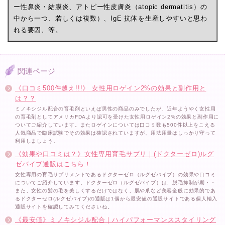
ー性鼻炎・結膜炎、アトピー性皮膚炎（atopic dermatitis）の
中から一つ、若しくは複数）、IgE 抗体を生産しやすいと思わ
れる要因、等。
関連ページ
《口コミ500件越え!!!》 女性用ロゲイン2%の効果と副作用と
は？？
ミノキシジル配合の育毛剤といえば男性の商品のみでしたが、近年ようやく女性用
の育毛剤としてアメリカFDAより認可を受けた女性用ロゲイン2%の効果と副作用に
ついてご紹介しています。またロゲインについては口コミ数も500件以上をこえる
人気商品で臨床試験でその効果は確認されていますが、用法用量はしっかり守って
利用しましょう。
《効果や口コミは？》女性専用育毛サプリ｜(ドクターゼロ)ルグ
ゼバイブ通販はこちら！
女性専用の育毛サプリメントであるドクターゼロ（ルグゼバイブ）の効果や口コミ
についてご紹介しています。ドクターゼロ（ルグゼバイブ）は、脱毛抑制が期・・
また、女性の髪の毛を美しくするだけではなく、肌や爪など美容全般に効果的であ
るドクターゼロ(ルグゼバイブ)の通販は1個から最安値の通販サイトである個人輸入
通販サイトを確認してみてくださいね。
《最安値》ミノキシジル配合｜ハイパフォーマンススタイリング