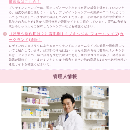
値通販はこちら！
プリゲインシャンプーは、頭皮にダメージを与える有害な成分を保有していないた
め、頭皮や頭髪に優しく・・また、プリゲインシャンプーの効果や口コミなどにつ
いてもご紹介していますので確認してみてくださいね。その他の脱毛症や育毛症に
親並みの方のため1個から送料無料の通販サイトをご紹介しています。育毛に有効な
成分をじゅうぶんに保有したシャンプーなども確認ください。
《効果や副作用は？》育毛剤｜ミノキシジル フォームタイプ(カ
ークランド)通販！
ロゲインのジェネリクにあたるカークランドのフォームタイプの効果や副作用につ
いてご紹介しています。頭頂部の薄毛に効・・また頭髪の育毛に有効なミノキシジ
ルは、アメリカのFDAに認可を受けた成分であり、血行促進作用があり、発毛促進
効果が期待で・・・またミノキシジルを保有するその他の商品も1点から送料無料の
通販サイトを確認くださいね。
管理人情報