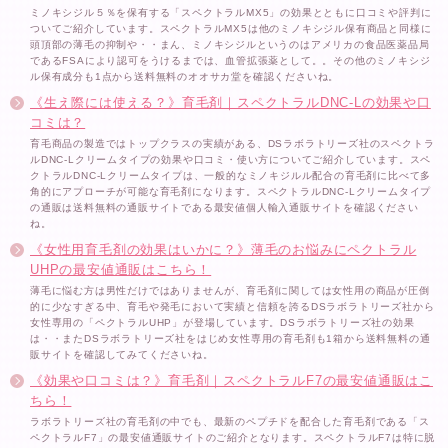
ミノキシジル５％を保有する「スペクトラルMX5」の効果とともに口コミや評判に
ついてご紹介しています。スペクトラルMX5は他のミノキシジル保有商品と同様に
頭頂部の薄毛の抑制や・・まん、ミノキシジルというのはアメリカの食品医薬品局
であるFSAにより認可をうけるまでは、血管拡張薬として。。その他のミノキシジ
ル保有成分も1点から送料無料のオオサカ堂を確認くださいね。
《生え際には使える？》育毛剤｜スペクトラルDNC-Lの効果や口
コミは？
育毛商品の製造ではトップクラスの実績がある、DSラボラトリーズ社のスペクトラ
ルDNC-Lクリームタイプの効果や口コミ・使い方についてご紹介しています。スペ
クトラルDNC-Lクリームタイプは、一般的なミノキジルル配合の育毛剤に比べて多
角的にアプローチが可能な育毛剤になります。スペクトラルDNC-Lクリームタイプ
の通販は送料無料の通販サイトである最安値個人輸入通販サイトを確認ください
ね。
《女性用育毛剤の効果はいかに？》薄毛のお悩みにペクトラル
UHPの最安値通販はこちら！
薄毛に悩む方は男性だけではありませんが、育毛剤に関しては女性用の商品が圧倒
的に少なすぎる中、育毛や発毛において実績と信頼を誇るDSラボラトリーズ社から
女性専用の「ペクトラルUHP」が登場しています。DSラボラトリーズ社の効果
は・・またDSラボラトリーズ社をはじめ女性専用の育毛剤も1箱から送料無料の通
販サイトを確認してみてくださいね。
《効果や口コミは？》育毛剤｜スペクトラルF7の最安値通販はこ
ちら！
ラボラトリーズ社の育毛剤の中でも、最新のペプチドを配合した育毛剤である「ス
ペクトラルF7」の最安値通販サイトのご紹介となります。スペクトラルF7は特に脱